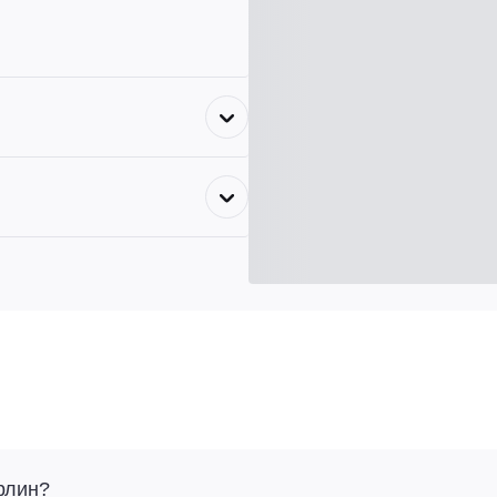
рлин?