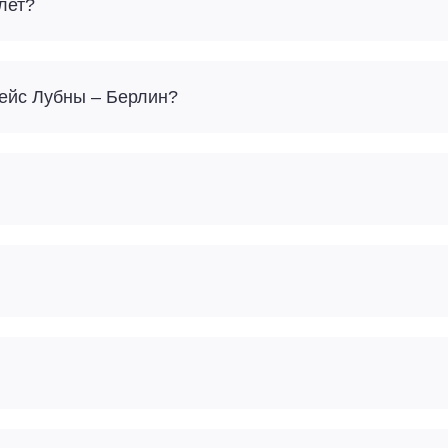
лет?
Сколько багажа можно взять с собой на рейс Лубны – Берлин?