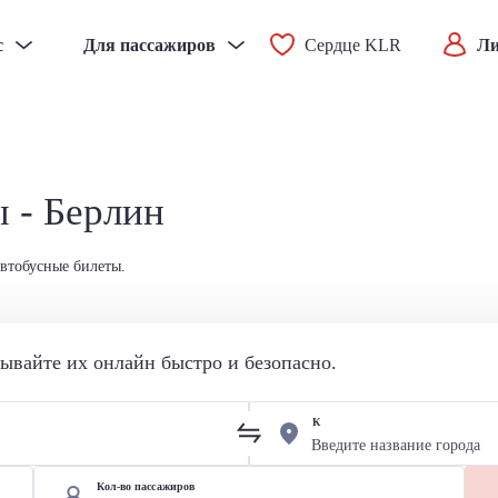
с
Для пассажиров
Сердце KLR
Ли
 - Берлин
автобусные билеты.
вайте их онлайн быстро и безопасно.
К
Кол-во пассажиров