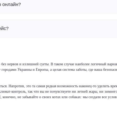
о онлайн?
ейс?
 без нервов и излишней суеты. В таком случае наиболее логичный вариа
у городами Украины и Европы, а целая система заботы, где ваша безопа
ся. Напротив, это та самая редкая возможность наконец-то уделить врем
климат-контроль, так что вы не почувствуете ни летней жары, ни зимнег
И, конечно, не забывайте о своих котах или собаках: мы создали все усло