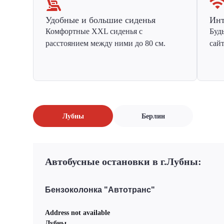
Удобные и большие сиденья
Инт
Комфортные XXL сиденья с
Буд
расстоянием между ними до 80 см.
сай
Лубны
Берлин
Автобусные остановки в г.Лубны:
Бензоколонка "Автотранс"
Address not available
Лубны