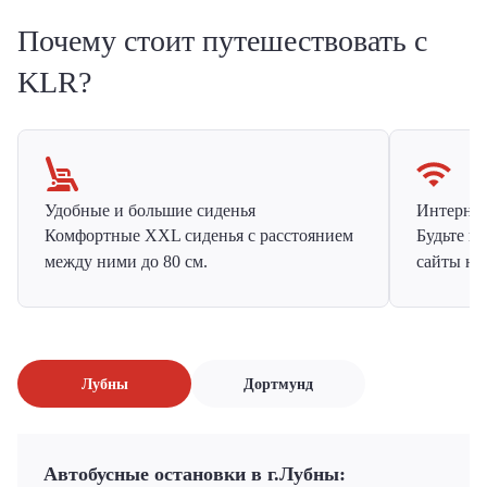
Почему стоит путешествовать с
KLR?
Удобные и большие сиденья
Интернет 
Комфортные XXL сиденья с расстоянием
Будьте н
между ними до 80 см.
сайты на
Лубны
Дортмунд
Автобусные остановки в г.Лубны: