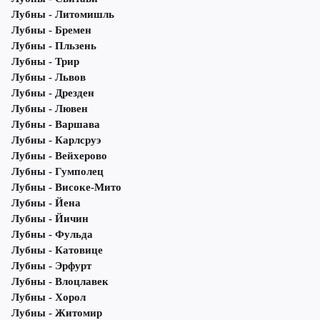
Лубны - Литомишль
Лубны - Бремен
Лубны - Пльзень
Лубны - Трир
Лубны - Львов
Лубны - Дрезден
Лубны - Лювен
Лубны - Варшава
Лубны - Карлсруэ
Лубны - Вейхерово
Лубны - Гумполец
Лубны - Високе-Мито
Лубны - Йена
Лубны - Йичин
Лубны - Фульда
Лубны - Катовице
Лубны - Эрфурт
Лубны - Влоцлавек
Лубны - Хорол
Лубны - Житомир