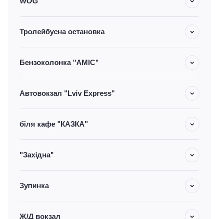
WOG
Тролейбусна остановка
Бензоколонка "AMIC"
Автовокзал "Lviv Express"
біля кафе "КАЗКА"
"Західна"
Зупинка
Ж/Д вокзал