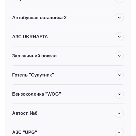
Автобусная остановка-2
АЗС UKRNAFTA
Залізничний вокзал
Готель "Супутник"
Бензоколонка "WOG"
Автост. №8
АЗС "UPG"