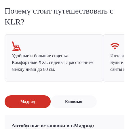
Почему стоит путешествовать с
KLR?
Удобные и большие сиденья
Интернет 
Комфортные XXL сиденья с расстоянием
Будьте н
между ними до 80 см.
сайты на
Мадрид
Коломыя
Автобусные остановки в г.Мадрид: