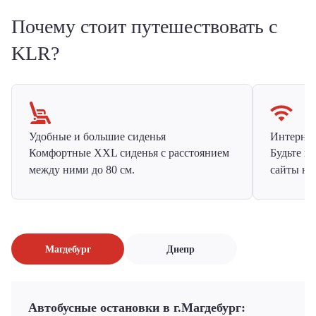
Почему стоит путешествовать с
KLR?
Удобные и большие сиденья
Интернет 
Комфортные XXL сиденья с расстоянием
Будьте н
между ними до 80 см.
сайты на
Магдебург
Днепр
Автобусные остановки в г.Магдебург: