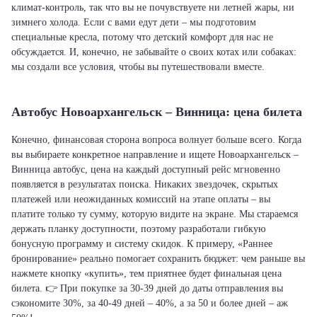
климат-контроль, так что вы не почувствуете ни летней жары, ни
зимнего холода. Если с вами едут дети – мы подготовим
специальные кресла, потому что детский комфорт для нас не
обсуждается. И, конечно, не забывайте о своих котах или собаках:
мы создали все условия, чтобы вы путешествовали вместе.
Автобус Новоархангельск – Винница: цена билета
Конечно, финансовая сторона вопроса волнует больше всего. Когда
вы выбираете конкретное направление и ищете Новоархангельск –
Винница автобус, цена на каждый доступный рейс мгновенно
появляется в результатах поиска. Никаких звездочек, скрытых
платежей или неожиданных комиссий на этапе оплаты – вы
платите только ту сумму, которую видите на экране. Мы стараемся
держать планку доступности, поэтому разработали гибкую
бонусную программу и систему скидок. К примеру, «Раннее
бронирование» реально помогает сохранить бюджет: чем раньше вы
нажмете кнопку «купить», тем приятнее будет финальная цена
билета. 👉 При покупке за 30-39 дней до даты отправления вы
сэкономите 30%, за 40-49 дней – 40%, а за 50 и более дней – аж