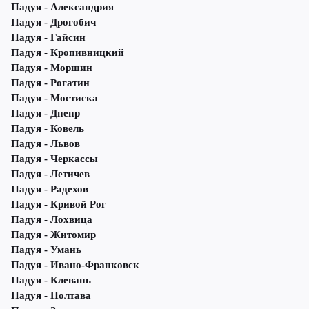
Падуя - Александрия
Падуя - Дрогобич
Падуя - Гайсин
Падуя - Кропивницкий
Падуя - Моршин
Падуя - Рогатин
Падуя - Мостиска
Падуя - Днепр
Падуя - Ковель
Падуя - Львов
Падуя - Черкассы
Падуя - Летичeв
Падуя - Радехов
Падуя - Кривой Рог
Падуя - Лохвица
Падуя - Житомир
Падуя - Умань
Падуя - Ивано-Франковск
Падуя - Клевань
Падуя - Полтава