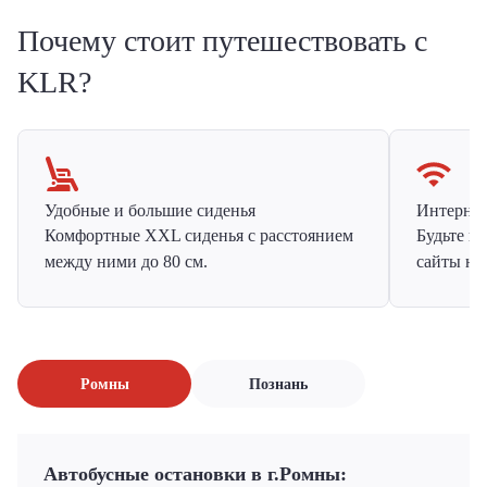
Почему стоит путешествовать с
KLR?
Удобные и большие сиденья
Интернет 
Комфортные XXL сиденья с расстоянием
Будьте н
между ними до 80 см.
сайты на
Ромны
Познань
Автобусные остановки в г.Ромны: