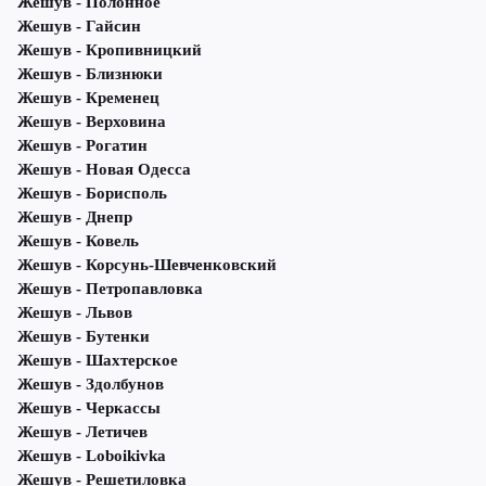
Жешув - Полонное
Жешув - Гайсин
Жешув - Кропивницкий
Жешув - Близнюки
Жешув - Кременец
Жешув - Верховина
Жешув - Рогатин
Жешув - Новая Одесса
Жешув - Борисполь
Жешув - Днепр
Жешув - Ковель
Жешув - Корсунь-Шевченковский
Жешув - Петропавловка
Жешув - Львов
Жешув - Бутенки
Жешув - Шахтерское
Жешув - Здолбунов
Жешув - Черкассы
Жешув - Летичeв
Жешув - Loboikivka
Жешув - Решетиловка