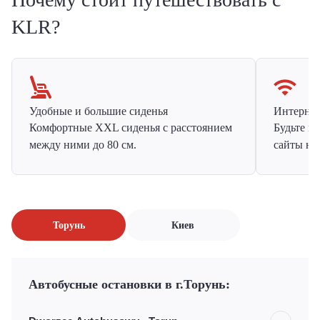
KLR?
Удобные и большие сиденья
Интернет 
Комфортные XXL сиденья с расстоянием
Будьте н
между ними до 80 см.
сайты на
Торунь
Киев
Автобусные остановки в г.Торунь: