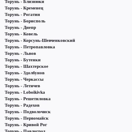
Торунь - Близнюки
Торунь - Кременец
Торунь - Рогатин
Торунь - Борисполь
Торунь - Днепр
Торунь - Ковель
Торунь - Корсунь-Шевченковский
Торунь - Петропавловка
Торунь - Львов
Торунь - Бутенки
Торунь - Шахтерское
Торунь - Здолбунов
Торунь - Черкассы
Торунь - Летичeв
Торунь - Loboikivka
Торунь - Решетиловка
Торунь - Радехов
Торунь - Подволочиск
Торунь - Первомайск
Торунь - Кривой Рог
Торунь - Павлоград