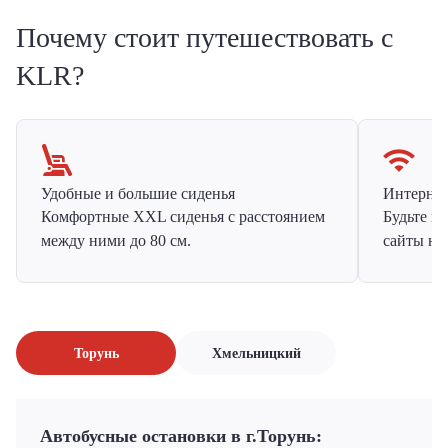
Почему стоит путешествовать с
KLR?
Удобные и большие сиденья
Интернет 
Комфортные XXL сиденья с расстоянием
Будьте н
между ними до 80 см.
сайты на
Торунь
Хмельницкий
Автобусные остановки в г.Торунь: