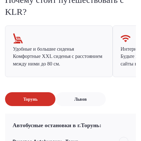
KLR?
Удобные и большие сиденья
Интернет 
Комфортные XXL сиденья с расстоянием
Будьте н
между ними до 80 см.
сайты на
Торунь
Львов
Автобусные остановки в г.Торунь: