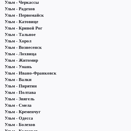
Ульм - Черкассы
Ульм - Радехов
Ульм - Первомайск
Ульм - Катовице
Ульм - Кривой Рог
Ульм - Тальное
Ульм - Хорол
Ульм - Вознесенск
Ульм - Лохвица
Ульм - Житомир
Ульм - Умань
Ульм - Ивано-Франковск
Ульм - Валки
Ульм - Пирятин
Ульм - Полтава
Ульм - Звягель
Ульм - Смела
Ульм - Кременчуг
Ульм - Одесса
Ульм - Болехов