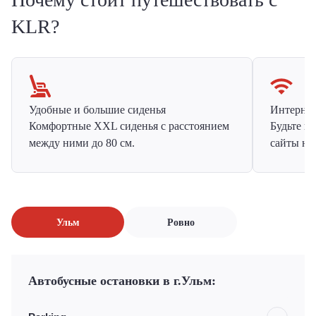
KLR?
Удобные и большие сиденья
Интернет 
Комфортные XXL сиденья с расстоянием
Будьте н
между ними до 80 см.
сайты на
Ульм
Ровно
Автобусные остановки в г.Ульм: