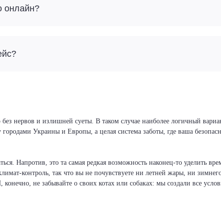
о онлайн?
ейс?
 без нервов и излишней суеты. В таком случае наиболее логичный вариан
у городами Украины и Европы, а целая система заботы, где ваша безопа
ся. Напротив, это та самая редкая возможность наконец-то уделить врем
климат-контроль, так что вы не почувствуете ни летней жары, ни зимнег
И, конечно, не забывайте о своих котах или собаках: мы создали все усло