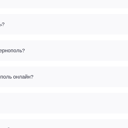
ь?
Тернополь?
ополь онлайн?