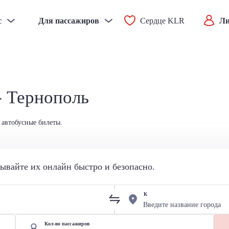
с
Для пассажиров
Сердце KLR
Ли
- Тернополь
 автобусные билеты.
вайте их онлайн быстро и безопасно.
К
Кол-во пассажиров