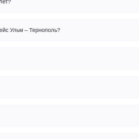
лет?
Сколько багажа можно взять с собой на рейс Ульм – Тернополь?