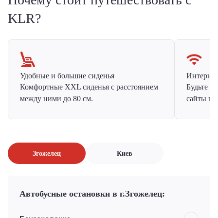
KLR?
Удобные и большие сиденья
Интернет 
Комфортные XXL сиденья с расстоянием
Будьте н
между ними до 80 см.
сайты на
Згожелец
Киев
Автобусные остановки в г.Згожелец: