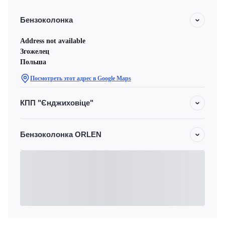
Бензоколонка
Address not available
Згожелец
Польша
Посмотреть этот адрес в Google Maps
КПП "Єнджиховіце"
Бензоколонка ORLEN