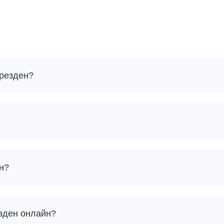
Дрезден?
ен?
езден онлайн?