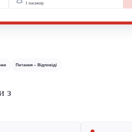
нки
Питання – Відповіді
и з