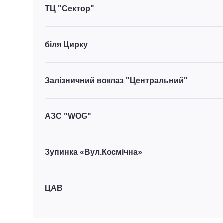
ТЦ "Сектор"
біля Цирку
Залізничний воклаз "Центральний"
АЗС "WOG"
Зупинка «Вул.Космічна»
ЦАВ