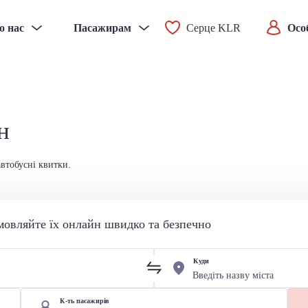
о нас
Пасажирам
Серце KLR
Осо
н
автобусні квитки.
мовляйте їх онлайн швидко та безпечно
Куди
К-ть пасажирів