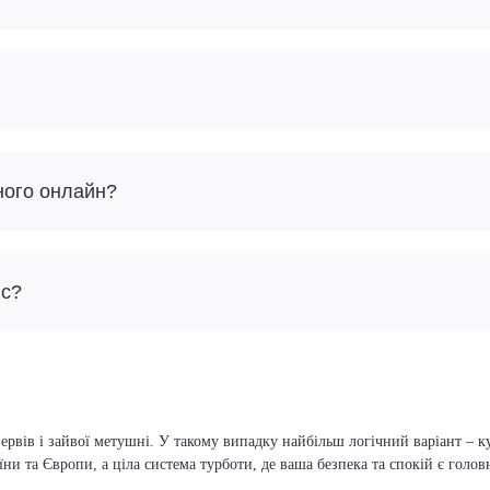
ного онлайн?
йс?
ервів і зайвої метушні. У такому випадку найбільш логічний варіант – к
їни та Європи, а ціла система турботи, де ваша безпека та спокій є голо