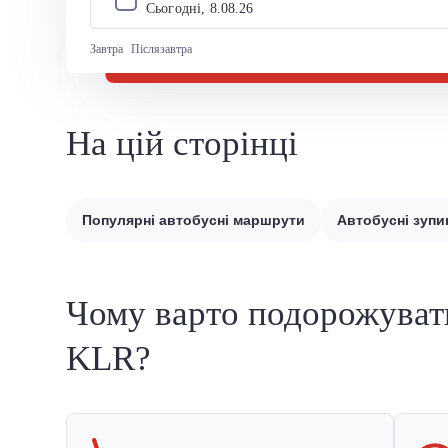
Сьогодні, 
8
.
08
.
26
Завтра
Післязавтра
На цій сторінці
Популярні автобусні маршрути
Автобусні зупи
Чому варто подорожуват
KLR?