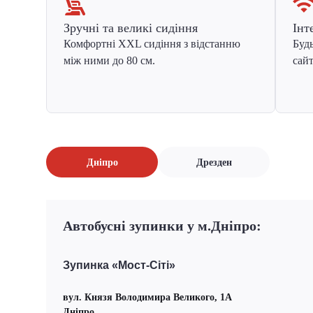
Зручні та великі сидіння
Інт
Комфортні XXL сидіння з відстанню
Будь
між ними до 80 см.
сайт
Дніпро
Дрезден
Автобусні зупинки у м.Дніпро:
Зупинка «Мост-Сіті»
вул. Князя Володимира Великого, 1А
Дніпро