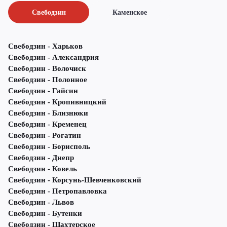
Свебодзин
Каменское
Свебодзин - Харьков
Свебодзин - Александрия
Свебодзин - Волочиск
Свебодзин - Полонное
Свебодзин - Гайсин
Свебодзин - Кропивницкий
Свебодзин - Близнюки
Свебодзин - Кременец
Свебодзин - Рогатин
Свебодзин - Борисполь
Свебодзин - Днепр
Свебодзин - Ковель
Свебодзин - Корсунь-Шевченковский
Свебодзин - Петропавловка
Свебодзин - Львов
Свебодзин - Бутенки
Свебодзин - Шахтерское