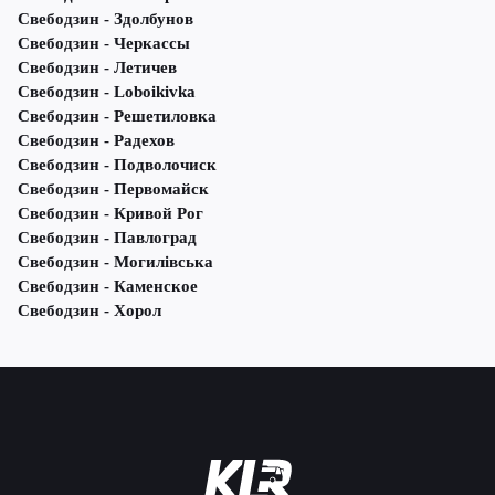
Свебодзин - Здолбунов
Свебодзин - Черкассы
Свебодзин - Летичeв
Свебодзин - Loboikivka
Свебодзин - Решетиловка
Свебодзин - Радехов
Свебодзин - Подволочиск
Свебодзин - Первомайск
Свебодзин - Кривой Рог
Свебодзин - Павлоград
Свебодзин - Могилівська
Свебодзин - Каменское
Свебодзин - Хорол