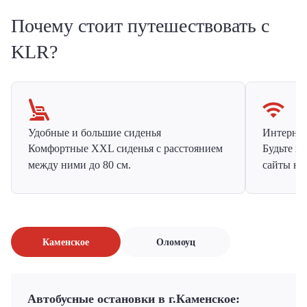
Почему стоит путешествовать с
KLR?
Удобные и большие сиденья
Интернет 
Комфортные XXL сиденья с расстоянием
Будьте н
между ними до 80 см.
сайты на
Каменское
Оломоуц
Автобусные остановки в г.Каменское: