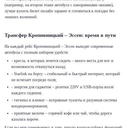
(например, на втором этаже автобуса с панорамными окнами),
лучше купить билет онлайн заранее и готовиться к поездке без
лишних волнений.
Трансфер Кропивницкий – Эссен: время в пути
На каждый рейс Кропивницкий – Эссен выходят современные
автобусы с полным набором удобств:
- кресла, в которых хочется сидеть – много места для ног и
возможность откинуться назад;
- Starlink на борту – стабильный и быстрый интернет, который
не исчезает посреди поля;
- энергия для гаджетов – розетки 220V и USB-порты возле
каждого сидения;
- гигиена и климат – исправные туалеты и разумная система
кондиционирования;
- приятные мелочи – горячий кофе или чай, чтобы дорога
казалась короче.
Если вы еще сомневаетесь в дате, просто воспользуйтесь функцией