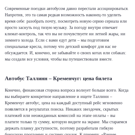
Современные поездки автобусом давно перестали ассоциироваться.
Напротив, это та самая редкая возможность наконец-то уделить
время себе: разобрать почту, посмотреть новую серию сериала или
просто заснуть под тихую музыку. За погоду внутри отвечает
климат-контроль, так что вы не почувствуете ни летней жары, ни
зимнего холода. Если с вами едут дети – мы подготовим
специальные кресла, потому что детский комфорт для нас не
обсуждается. И, конечно, не забывайте о своих котах или собаках:
мы создали все условия, чтобы вы путешествовали вместе.
Автобус Таллинн – Кременчуг: цена билета
Конечно, финансовая сторона вопроса волнует больше всего. Когда
вы выбираете конкретное направление и ищете Таллинн –
Кременчуг автобус, цена на каждый доступный рейс мгновенно
появляется в результатах поиска. Никаких звездочек, скрытых
платежей или неожиданных комиссий на этапе оплаты – вы
платите только ту сумму, которую видите на экране. Мы стараемся
держать планку доступности, поэтому разработали гибкую
бонусную программу и систему скидок. К примеру, «Раннее