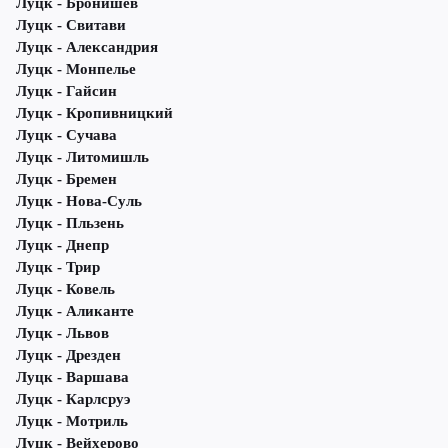
Луцк - Бронишев
Луцк - Свитави
Луцк - Александрия
Луцк - Монпелье
Луцк - Гайсин
Луцк - Кропивницкий
Луцк - Сучава
Луцк - Литомишль
Луцк - Бремен
Луцк - Нова-Суль
Луцк - Пльзень
Луцк - Днепр
Луцк - Трир
Луцк - Ковель
Луцк - Аликанте
Луцк - Львов
Луцк - Дрезден
Луцк - Варшава
Луцк - Карлсруэ
Луцк - Мотриль
Луцк - Вейхерово