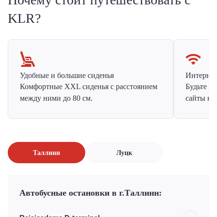
KLR?
Удобные и большие сиденья
Интернет 
Комфортные XXL сиденья с расстоянием
Будьте н
между ними до 80 см.
сайты на
Таллинн
Луцк
Автобусные остановки в г.Таллинн: