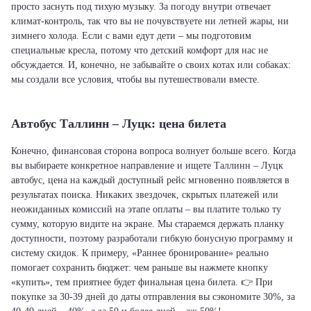
просто заснуть под тихую музыку. За погоду внутри отвечает
климат-контроль, так что вы не почувствуете ни летней жары, ни
зимнего холода. Если с вами едут дети – мы подготовим
специальные кресла, потому что детский комфорт для нас не
обсуждается. И, конечно, не забывайте о своих котах или собаках:
мы создали все условия, чтобы вы путешествовали вместе.
Автобус Таллинн – Луцк: цена билета
Конечно, финансовая сторона вопроса волнует больше всего. Когда
вы выбираете конкретное направление и ищете Таллинн – Луцк
автобус, цена на каждый доступный рейс мгновенно появляется в
результатах поиска. Никаких звездочек, скрытых платежей или
неожиданных комиссий на этапе оплаты – вы платите только ту
сумму, которую видите на экране. Мы стараемся держать планку
доступности, поэтому разработали гибкую бонусную программу и
систему скидок. К примеру, «Раннее бронирование» реально
помогает сохранить бюджет: чем раньше вы нажмете кнопку
«купить», тем приятнее будет финальная цена билета. 👉 При
покупке за 30-39 дней до даты отправления вы сэкономите 30%, за