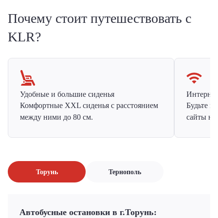
Почему стоит путешествовать с
KLR?
Удобные и большие сиденья
Интернет 
Комфортные XXL сиденья с расстоянием
Будьте н
между ними до 80 см.
сайты на
Торунь
Тернополь
Автобусные остановки в г.Торунь: