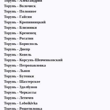
Торунь - Александрия
Торунь - Волочиск
Торунь - Полонное
Торунь - Гайсин
Торунь - Кропивницкий
Торунь - Близнюки
Торунь - Кременец
Торунь - Рогатин
Торунь - Борисполь
Торунь - Днепр
Торунь - Ковель
Торунь - Корсунь-Шевченковский
Торунь - Петропавловка
Торунь - Львов
Торунь - Бутенки
Торунь - Шахтерское
Торунь - Здолбунов
Торунь - Черкассы
Торунь - Летичeв
Торунь - Loboikivka
Торунь - Решетиловка