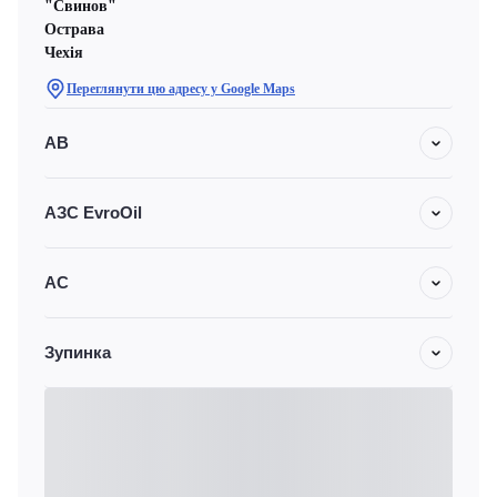
"Свинов"
Острава
Чехiя
Переглянути цю адресу у Google Maps
АВ
АЗС EvroOil
АС
Зупинка