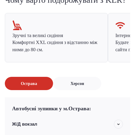
Зручні та великі сидіння
Інтернет в
Комфортні XXL сидіння з відстанню між
Будьте на
ними до 80 см.
сайти про
Острава
Херсон
Автобусні зупинки у м.Острава:
Ж/Д вокзал