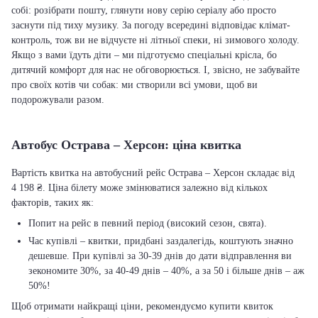
собі: розібрати пошту, глянути нову серію серіалу або просто
заснути під тиху музику. За погоду всередині відповідає клімат-
контроль, тож ви не відчуєте ні літньої спеки, ні зимового холоду.
Якщо з вами їдуть діти – ми підготуємо спеціальні крісла, бо
дитячий комфорт для нас не обговорюється. І, звісно, не забувайте
про своїх котів чи собак: ми створили всі умови, щоб ви
подорожували разом.
Автобус Острава – Херсон: ціна квитка
Вартість квитка на автобусний рейс Острава – Херсон складає від
4 198 ₴. Ціна білету може змінюватися залежно від кількох
факторів, таких як:
Попит на рейс в певний період (високий сезон, свята).
Час купівлі – квитки, придбані заздалегідь, коштують значно
дешевше. При купівлі за 30-39 днів до дати відправлення ви
зекономите 30%, за 40-49 днів – 40%, а за 50 і більше днів – аж
50%!
Щоб отримати найкращі ціни, рекомендуємо купити квиток