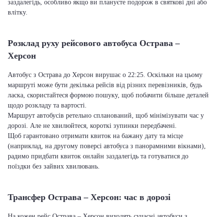
заздалегідь, особливо якщо ви плануєте подорож в святкові дні або
влітку.
Розклад руху рейсового автобуса Острава –
Херсон
Автобус з Острава до Херсон вирушає о 22:25. Оскільки на цьому
маршруті може бути декілька рейсів від різних перевізників, будь
ласка, скористайтеся формою пошуку, щоб побачити більше деталей
щодо розкладу та вартості.
Маршрут автобусів ретельно спланований, щоб мінімізувати час у
дорозі. Але не хвилюйтеся, короткі зупинки передбачені.
Щоб гарантовано отримати квиток на бажану дату та місце
(наприклад, на другому поверсі автобуса з панорамними вікнами),
радимо придбати квиток онлайн заздалегідь та готуватися до
поїздки без зайвих хвилювань.
Трансфер Острава – Херсон: час в дорозі
На кожен рейс Острава – Херсон виходять сучасні автобуси з