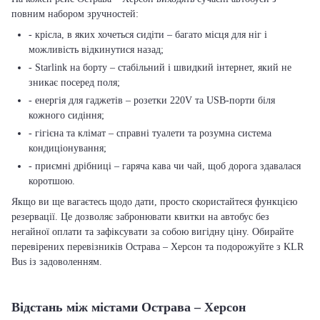
повним набором зручностей:
- крісла, в яких хочеться сидіти – багато місця для ніг і
можливість відкинутися назад;
- Starlink на борту – стабільний і швидкий інтернет, який не
зникає посеред поля;
- енергія для гаджетів – розетки 220V та USB-порти біля
кожного сидіння;
- гігієна та клімат – справні туалети та розумна система
кондиціонування;
- приємні дрібниці – гаряча кава чи чай, щоб дорога здавалася
коротшою.
Якщо ви ще вагаєтесь щодо дати, просто скористайтеся функцією
резервації. Це дозволяє забронювати квитки на автобус без
негайної оплати та зафіксувати за собою вигідну ціну. Обирайте
перевірених перевізників Острава – Херсон та подорожуйте з KLR
Bus із задоволенням.
Відстань між містами Острава – Херсон