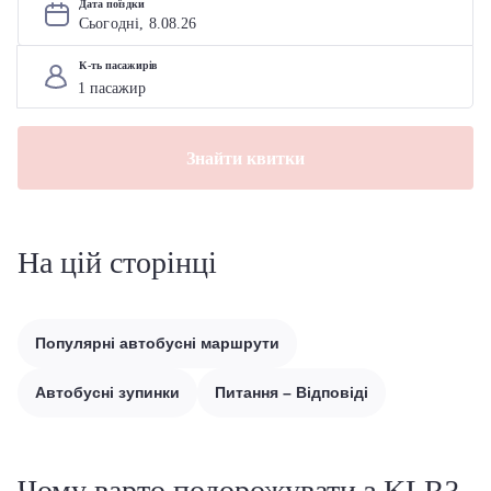
Дата поїздки
Сьогодні, 
8
.
08
.
26
К-ть пасажирів
Знайти квитки
На цій сторінці
Популярні автобусні маршрути
Автобусні зупинки
Питання – Відповіді
Чому варто подорожувати з KLR?