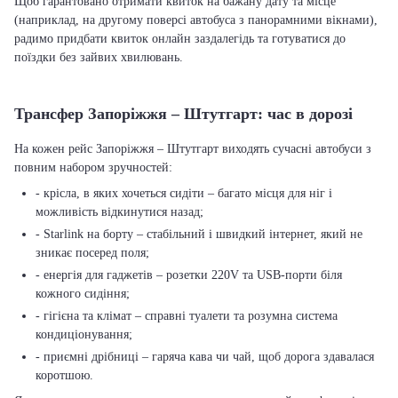
Щоб гарантовано отримати квиток на бажану дату та місце
(наприклад, на другому поверсі автобуса з панорамними вікнами),
радимо придбати квиток онлайн заздалегідь та готуватися до
поїздки без зайвих хвилювань.
Трансфер Запоріжжя – Штутгарт: час в дорозі
На кожен рейс Запоріжжя – Штутгарт виходять сучасні автобуси з
повним набором зручностей:
- крісла, в яких хочеться сидіти – багато місця для ніг і
можливість відкинутися назад;
- Starlink на борту – стабільний і швидкий інтернет, який не
зникає посеред поля;
- енергія для гаджетів – розетки 220V та USB-порти біля
кожного сидіння;
- гігієна та клімат – справні туалети та розумна система
кондиціонування;
- приємні дрібниці – гаряча кава чи чай, щоб дорога здавалася
коротшою.