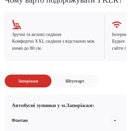
Зручні та великі сидіння
Інтернет в
Комфортні XXL сидіння з відстанню між
Будьте на
ними до 80 см.
сайти про
Запоріжжя
Штутгарт
Автобусні зупинки у м.Запоріжжя:
Фонтан