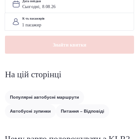
Дата поїздки
Сьогодні, 
8
.
08
.
26
К-ть пасажирів
Знайти квитки
На цій сторінці
Популярні автобусні маршрути
Автобусні зупинки
Питання – Відповіді
Чому варто подорожувати з KLR?