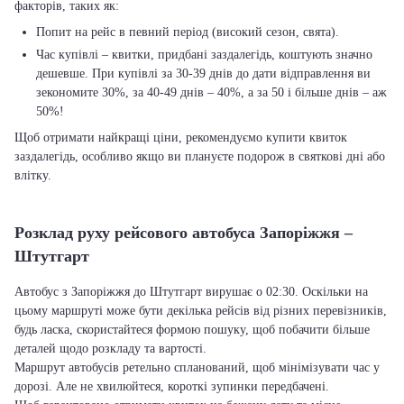
факторів, таких як:
Попит на рейс в певний період (високий сезон, свята).
Час купівлі – квитки, придбані заздалегідь, коштують значно
дешевше. При купівлі за 30-39 днів до дати відправлення ви
зекономите 30%, за 40-49 днів – 40%, а за 50 і більше днів – аж
50%!
Щоб отримати найкращі ціни, рекомендуємо купити квиток
заздалегідь, особливо якщо ви плануєте подорож в святкові дні або
влітку.
Розклад руху рейсового автобуса Запоріжжя –
Штутгарт
Автобус з Запоріжжя до Штутгарт вирушає о 02:30. Оскільки на
цьому маршруті може бути декілька рейсів від різних перевізників,
будь ласка, скористайтеся формою пошуку, щоб побачити більше
деталей щодо розкладу та вартості.
Маршрут автобусів ретельно спланований, щоб мінімізувати час у
дорозі. Але не хвилюйтеся, короткі зупинки передбачені.