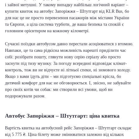
і зайвої метушні. У такому випадку найбільш логічний варіант –
купити квиток на автобус Запоріжжя – Штутгарт від KLR Bus, бо
для нас це не просто перевезення пасажирів між містами України
та Європи, а ціла система турботи, де ваша безпека та спокій є
головним орієнтиром на кожному кілометрі.
Сучасні поїздки автобусом давно перестали асоціюватися з втомою.
Навпаки, це та сама рідкісна можливість нарешті приділити час
собі: розібрати пошту, глянути нову серію серіалу або просто
заснути під тиху музику. За погоду всередині відповідає клімат-
контроль, тож ви не відчуєте ні літньої спеки, ні зимового холоду.
Якщо з вами їдуть діти – ми підготуємо спеціальні крісла, бо
дитячий комфорт для нас не обговорюється. І, звісно, не забувайте
про своїх котів чи собак: ми створили всі умови, щоб ви
подорожували разом.
Автобус Запоріжжя – Штутгарт: ціна квитка
Вартість квитка на автобусний рейс Запоріжжя – Штутгарт складає
від 5 775 ₴. Ціна білету може змінюватися залежно від кількох