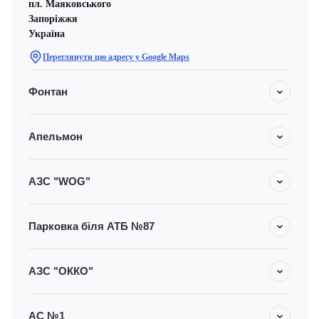
пл. Маяковського
Запоріжжя
Україна
Переглянути цю адресу у Google Maps
Фонтан
Апельмон
АЗС "WOG"
Парковка біля АТБ №87
АЗС "ОККО"
АС №1