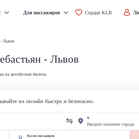
с
Для пассажиров
Сердце KLR
Ли
- Львов
ебастьян - Львов
ны на автобусные билеты.
вайте их онлайн быстро и безопасно.
К
Кол-во пассажиров