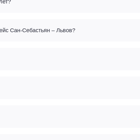
лет?
Сколько багажа можно взять с собой на рейс Сан-Себастьян – Львов?