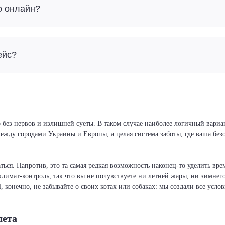
о онлайн?
ейс?
 без нервов и излишней суеты. В таком случае наиболее логичный вариа
 между городами Украины и Европы, а целая система заботы, где ваша бе
ся. Напротив, это та самая редкая возможность наконец-то уделить врем
климат-контроль, так что вы не почувствуете ни летней жары, ни зимнег
И, конечно, не забывайте о своих котах или собаках: мы создали все усло
лета