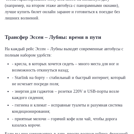
(например, на втором этаже автобуса с панорамными окнами),
лучше купить билет онлайн заранее и готовиться к поездке без
лишних волнений.
Трансфер Эссен – Лубны: время в пути
На каждый рейс Эссен – Лубны выходят современные автобусы с
полным набором удобств:
- кресла, в которых хочется сидеть – много места для ног и
возможность откинуться назад;
- Starlink на борту – стабильный и быстрый интернет, который
не исчезает посреди поля;
- энергия для гаджетов – розетки 220V и USB-порты возле
каждого сидения;
- гигиена и климат – исправные туалеты и разумная система
кондиционирования;
- приятные мелочи – горячий кофе или чай, чтобы дорога
казалась короче.
Если вы еще сомневаетесь в дате, просто воспользуйтесь функцией