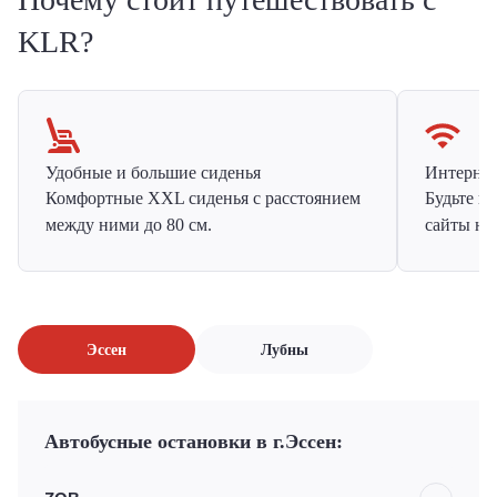
KLR?
Удобные и большие сиденья
Интернет 
Комфортные XXL сиденья с расстоянием
Будьте н
между ними до 80 см.
сайты на
Эссен
Лубны
Автобусные остановки в г.Эссен: