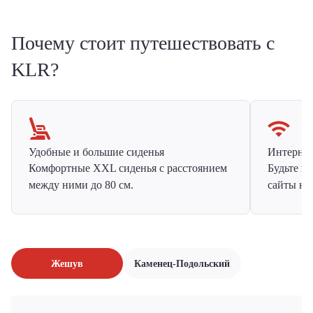
Почему стоит путешествовать с
KLR?
Удобные и большие сиденья
Интернет 
Комфортные XXL сиденья с расстоянием
Будьте н
между ними до 80 см.
сайты на
Жешув
Каменец-Подольский