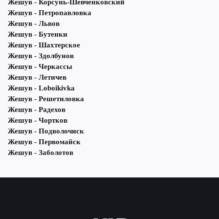
Жешув - Корсунь-Шевченковский
Жешув - Петропавловка
Жешув - Львов
Жешув - Бутенки
Жешув - Шахтерское
Жешув - Здолбунов
Жешув - Черкассы
Жешув - Летичeв
Жешув - Loboikivka
Жешув - Решетиловка
Жешув - Радехов
Жешув - Чортков
Жешув - Подволочиск
Жешув - Первомайск
Жешув - Заболотов