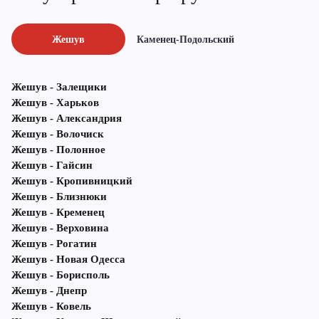
Жешув
Каменец-Подольский
Жешув - Залещики
Жешув - Харьков
Жешув - Александрия
Жешув - Волочиск
Жешув - Полонное
Жешув - Гайсин
Жешув - Кропивницкий
Жешув - Близнюки
Жешув - Кременец
Жешув - Верховина
Жешув - Рогатин
Жешув - Новая Одесса
Жешув - Борисполь
Жешув - Днепр
Жешув - Ковель